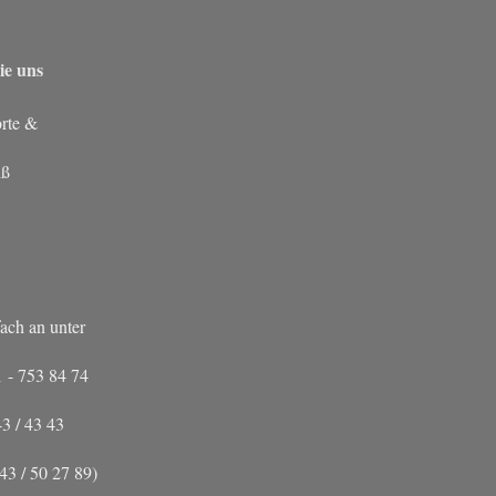
ie uns
rte &
iß
fach an unter
- 753 84 74
 / 43 43
 / 50 27 89)