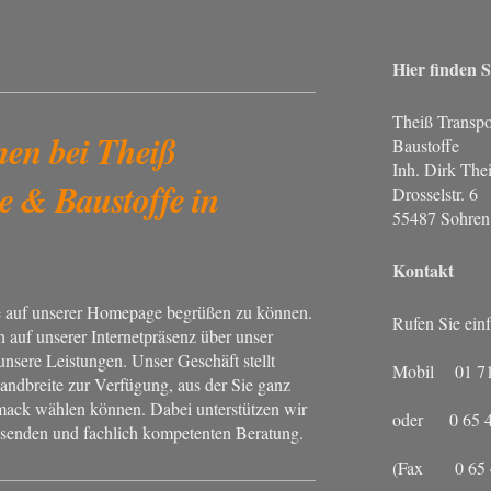
Hier finden S
Theiß Transpo
en bei Theiß
Baustoffe
Inh. Dirk The
e & Baustoffe in
Drosselstr. 6
55487 Sohren
Kontakt
ie auf unserer Homepage begrüßen zu können.
Rufen Sie ein
h auf unserer Internetpräsenz über unser
sere Leistungen. Unser Geschäft stellt
Mobil 01 71 
andbreite zur Verfügung, aus der Sie ganz
ack wählen können. Dabei unterstützen wir
oder 0 65 43
assenden und fachlich kompetenten Beratung.
(Fax 0 65 43