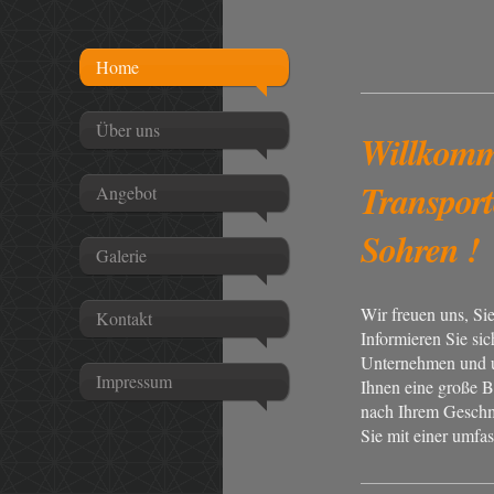
Home
Über uns
Willkomm
Transport
Angebot
Sohren !
Galerie
Wir freuen uns, S
Kontakt
Informieren Sie sic
Unternehmen und un
Impressum
Ihnen eine große B
nach Ihrem Geschm
Sie mit einer umf