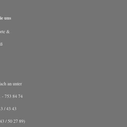
ie uns
rte &
iß
fach an unter
- 753 84 74
 / 43 43
 / 50 27 89)